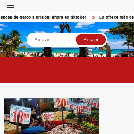
Saltar
al
a de narco a prisión; ahora es tiktoker
EU ofrece más de 10
contenido
Buscar