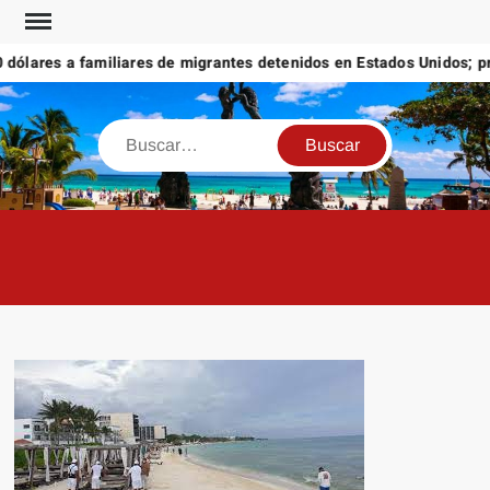
Saltar
al
ólares a familiares de migrantes detenidos en Estados Unidos; prom
contenido
Buscar