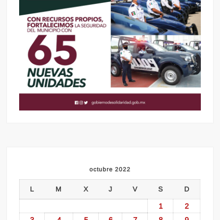
octubre 2022
L
M
X
J
V
S
D
1
2
3
4
5
6
7
8
9