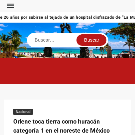
Saltar
al
6 años por subirse al tejado de un hospital disfrazado de “La Muer
contenido
Buscar
Nacional
Orlene toca tierra como huracán
categoría 1 en el noreste de México