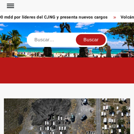
Saltar
al
dd por líderes del CJNG y presenta nuevos cargos
Volcán de 
contenido
Buscar