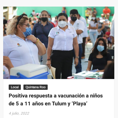
Restauran
más
de
20
mil
corales
del
Caribe
mexicano
Local
Quintana Roo
Positiva respuesta a vacunación a niños
de 5 a 11 años en Tulum y ‘Playa’
4 julio, 2022