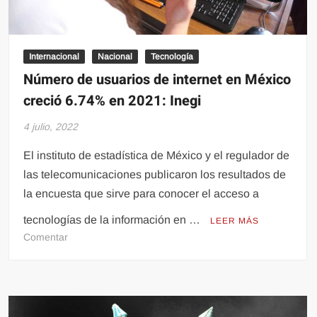
y
‘Playa’
Internacional
Nacional
Tecnología
Número de usuarios de internet en México
creció 6.74% en 2021: Inegi
4 julio, 2022
El instituto de estadística de México y el regulador de
las telecomunicaciones publicaron los resultados de
la encuesta que sirve para conocer el acceso a
tecnologías de la información en …
LEER MÁS
en
Comentar
Número
de
usuarios
de