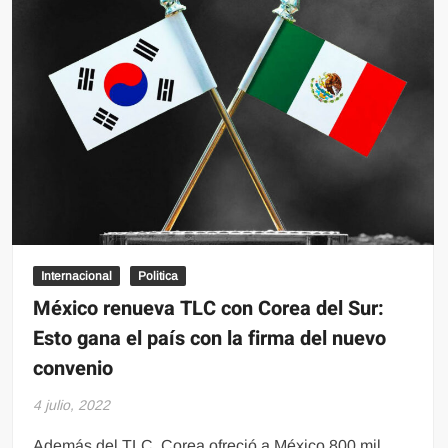
internet
en
México
creció
6.74%
en
2021:
Inegi
Internacional
Politica
México renueva TLC con Corea del Sur:
Esto gana el país con la firma del nuevo
convenio
4 julio, 2022
Además del TLC, Corea ofreció a México 800 mil