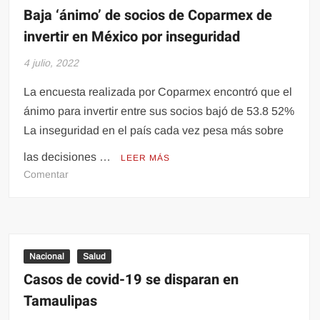
firma
Baja ‘ánimo’ de socios de Coparmex de
del
invertir en México por inseguridad
nuevo
convenio
4 julio, 2022
La encuesta realizada por Coparmex encontró que el
ánimo para invertir entre sus socios bajó de 53.8 52%
La inseguridad en el país cada vez pesa más sobre
las decisiones …
LEER MÁS
en
Comentar
Baja
‘ánimo’
de
socios
de
Nacional
Salud
Coparmex
Casos de covid-19 se disparan en
de
Tamaulipas
invertir