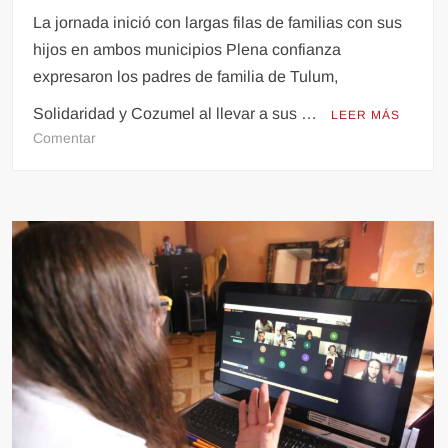
La jornada inició con largas filas de familias con sus
hijos en ambos municipios Plena confianza
expresaron los padres de familia de Tulum,
Solidaridad y Cozumel al llevar a sus …
LEER MÁS
en
Comentar
Positiva
respuesta
a
vacunación
a
niños
de
5
a
11
años
en
Tulum