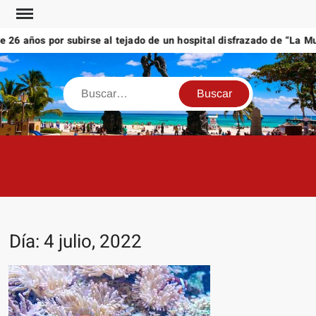
Saltar
al
 años por subirse al tejado de un hospital disfrazado de “La Muert
contenido
Buscar
Día:
4 julio, 2022