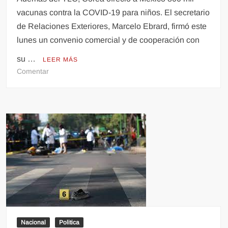
vacunas contra la COVID-19 para niños. El secretario
de Relaciones Exteriores, Marcelo Ebrard, firmó este
lunes un convenio comercial y de cooperación con
su …
LEER MÁS
en
Comentar
México
renueva
TLC
con
Corea
del
Sur:
Esto
gana
el
país
con
Nacional
la
Politica