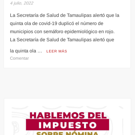
en
4 julio, 2022
México
por
La Secretaría de Salud de Tamaulipas alertó que la
inseguridad
quinta ola de covid-19 duplicó el número de
municipios con semáforo epidemiológico en rojo.
La Secretaría de Salud de Tamaulipas alertó que
la quinta ola …
LEER MÁS
en
Comentar
Casos
de
covid-
19
se
disparan
en
Tamaulipas