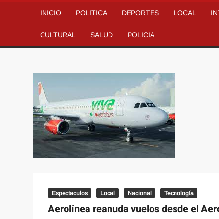
INICIO
POLITICA
DEPORTES
LOCAL
I
CULTURAL
SALUD
POLICIA
Espectaculos
Local
Nacional
Tecnología
Aerolínea reanuda vuelos desde el Aer