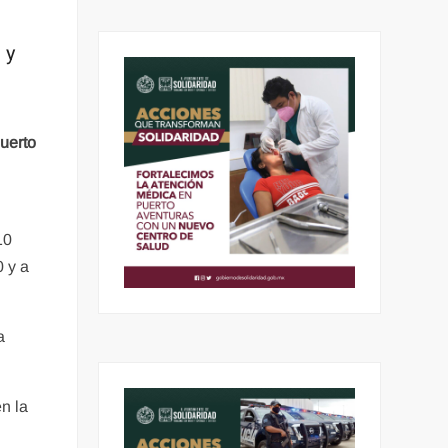
 y
uerto
10
0 y a
a
n la