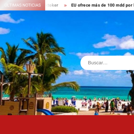
Saltar
ón; ahora es tiktoker
ÚLTIMAS NOTICIAS
EU ofrece más de 100 mdd por líderes 
al
contenido
Buscar