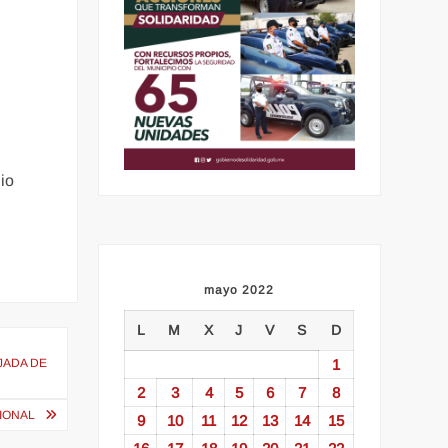
a
io
mayo 2022
L
M
X
J
V
S
D
1
JADA DE
2
3
4
5
6
7
8
IONAL
9
10
11
12
13
14
15