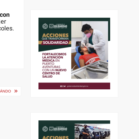
 con
jer
coles.
UÁNDO