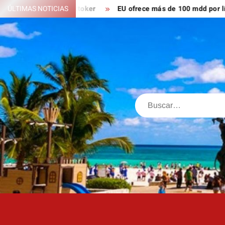
Saltar
n; ahora es tiktoker
ÚLTIMAS NOTICIAS
EU ofrece más de 100 mdd por líderes d
al
contenido
Buscar