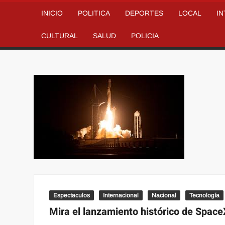
INICIO
POLITICA
DEPORTES
LOCAL
I
CULTURAL
SALUD
POLICIA
Espectaculos
Internacional
Nacional
Tecnología
Mira el lanzamiento histórico de Space