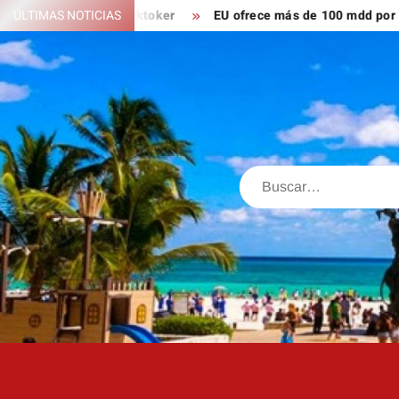
Saltar
n; ahora es tiktoker
ÚLTIMAS NOTICIAS
EU ofrece más de 100 mdd por líderes 
al
contenido
Buscar