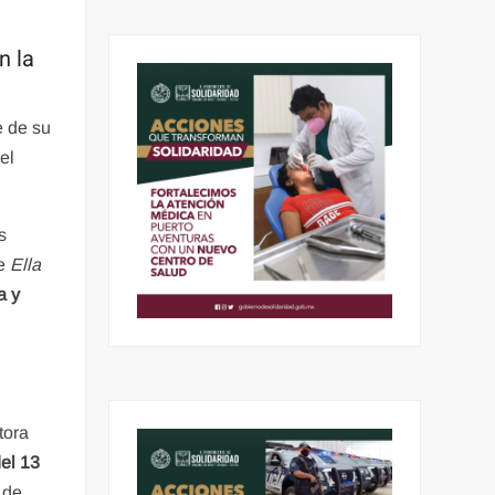
n la
 de su
el
s
de
Ella
a y
tora
del 13
 de