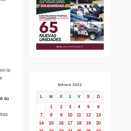
or la
ue
febrero 2022
L
M
X
J
V
S
D
e su
l
1
2
3
4
5
6
tras
7
8
9
10
11
12
13
14
15
16
17
18
19
20