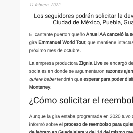
11 febrero, 2022
Los seguidores podrán solicitar la de
Ciudad de México, Puebla, Guad
El cantante puertorriqueño
Anuel AA canceló la s
gira
Emmanuel World Tour
, que mantiene intacta
próximo mes de octubre.
La empresa productora
Zignia Live
se encargó de
sociales en donde se argumentaron
razones ajen
quiere beber
tendrán que
esperar para poder dis
Monterrey
.
¿Cómo solicitar el reembo
Aunque la gira estaba programada en 2020 tuvo 
informó sobre el
proceso de reembolso para quiene
de febrero en Guadalajara y del 14 del mismo m