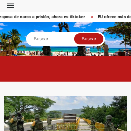
Saltar
al
sa de narco a prisión; ahora es tiktoker
EU ofrece más de 10
contenido
Buscar