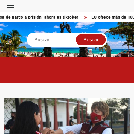
Saltar
al
 narco a prisión; ahora es tiktoker
EU ofrece más de 100 md
contenido
Buscar