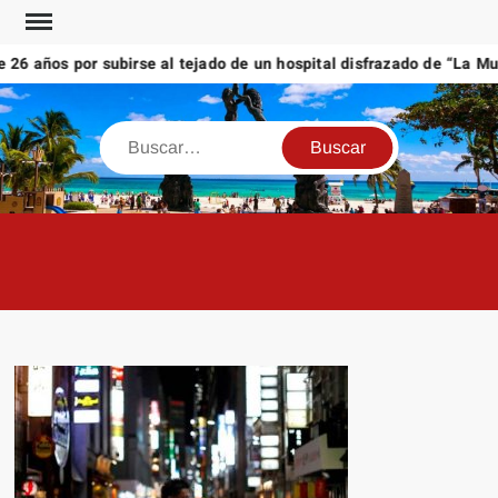
Saltar
al
6 años por subirse al tejado de un hospital disfrazado de “La Muer
contenido
Buscar