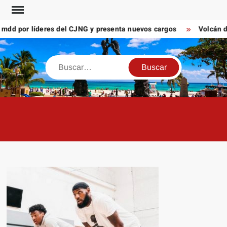
Saltar
al
d por líderes del CJNG y presenta nuevos cargos
Volcán de F
contenido
Buscar