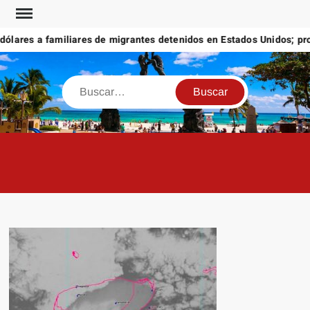
Saltar
al
ares a familiares de migrantes detenidos en Estados Unidos; prome
contenido
Buscar