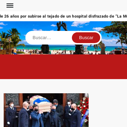
Saltar
al
6 años por subirse al tejado de un hospital disfrazado de “La Muer
contenido
Buscar