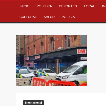
INICIO
POLITICA
DEPORTES
LOCAL
I
CULTURAL
SALUD
POLICIA
Internacional