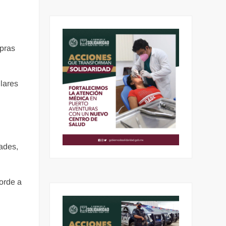
mpras
lares
dades,
corde a