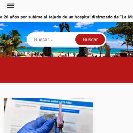
Saltar
al
6 años por subirse al tejado de un hospital disfrazado de “La Muer
contenido
Buscar