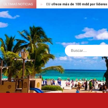
Saltar
a es tiktoker
ÚLTIMAS NOTICIAS
EU ofrece más de 100 mdd por líderes del CJNG
al
contenido
Buscar