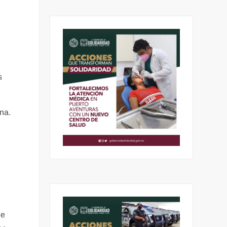
s
ona.
de