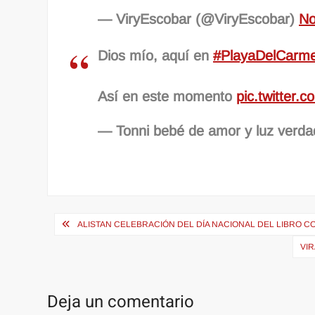
— ViryEscobar (@ViryEscobar)
No
Dios mío, aquí en
#PlayaDelCarm
Así en este momento
pic.twitter
— Tonni bebé de amor y luz verd
Navegación
ALISTAN CELEBRACIÓN DEL DÍA NACIONAL DEL LIBRO 
de
VI
entradas
Deja un comentario