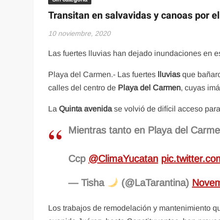
Transitan en salvavidas y canoas por e
10 noviembre, 2020
Las fuertes lluvias han dejado inundaciones en es
Playa del Carmen.- Las fuertes
lluvias
que bañaro
calles del centro de
Playa del Carmen
, cuyas imá
La
Quinta avenida
se volvió de difícil acceso par
Mientras tanto en Playa del Car
Ccp
@ClimaYucatan
pic.twitter.
— Tisha
(@LaTarantina)
Novem
Los trabajos de remodelación y mantenimiento qu