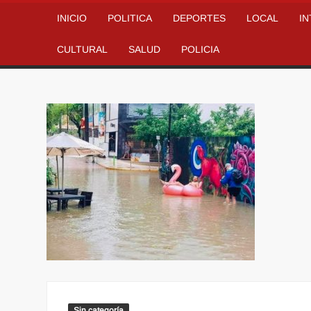
INICIO
POLITICA
DEPORTES
LOCAL
I
CULTURAL
SALUD
POLICIA
Sin categoría