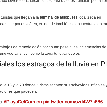
cado severos encharcamientos para quienes transitan por la zo
turistas que llegan a la
terminal de autobuses
localizada en
 caminar por esta área, en donde también se encuentra la entra
trabajos de remodelación continúan pese a las inclemencias de
amo vuelva a lucir como la zona turística que es.
es los estragos de la lluvia en P
lle 18 y la 20 donde turistas sacaron sus salvavidas inflables 
aciones que padecen.
ha
#PlayaDelCarmen
pic.twitter.com/szd4W7k586