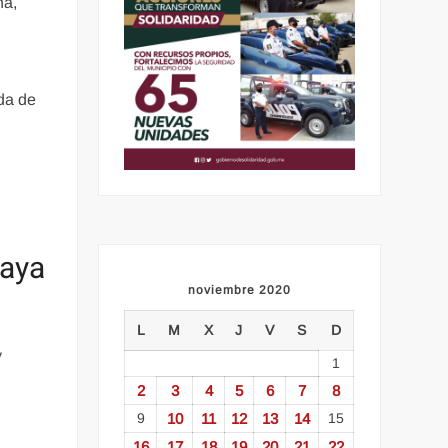
na,
da de
l
laya
noviembre 2020
L
M
X
J
V
S
D
y
1
2
3
4
5
6
7
8
9
10
11
12
13
14
15
16
17
18
19
20
21
22