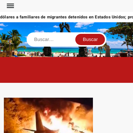
Saltar
al
ares a familiares de migrantes detenidos en Estados Unidos; prome
contenido
Buscar