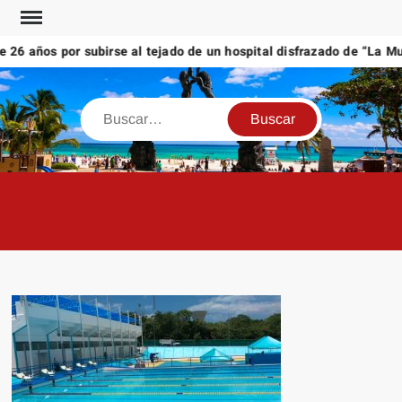
Saltar
al
6 años por subirse al tejado de un hospital disfrazado de “La Muer
contenido
Buscar