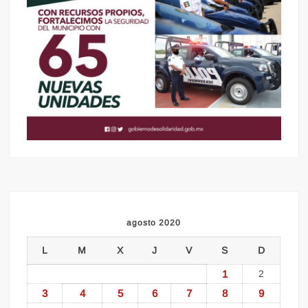
agosto 2020
L
M
X
J
V
S
D
1
2
3
4
5
6
7
8
9