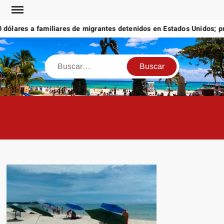
Saltar
al
ólares a familiares de migrantes detenidos en Estados Unidos; prom
contenido
Buscar