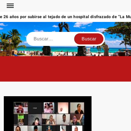
Saltar
al
6 años por subirse al tejado de un hospital disfrazado de “La Muer
contenido
Buscar