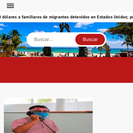
Saltar
al
ólares a familiares de migrantes detenidos en Estados Unidos; prom
contenido
Buscar