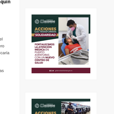
aquín
el
ero
icaría
las