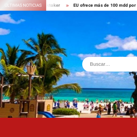
Saltar
n; ahora es tiktoker
ÚLTIMAS NOTICIAS
EU ofrece más de 100 mdd por líderes 
al
contenido
Buscar