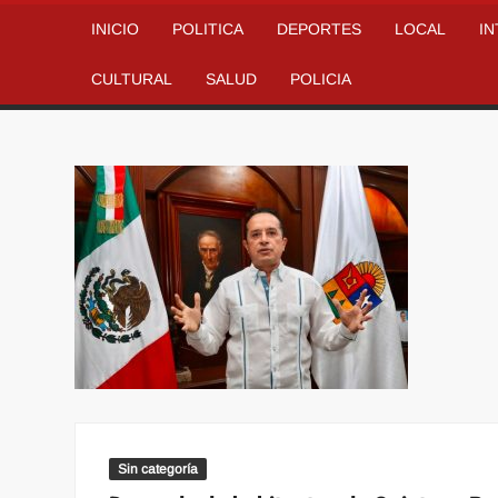
INICIO
POLITICA
DEPORTES
LOCAL
I
CULTURAL
SALUD
POLICIA
Sin categoría