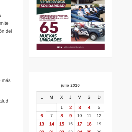
a
smite
ón del
e más
julio 2020
L
M
X
J
V
S
D
alud
1
2
3
4
5
6
7
8
9
10
11
12
13
14
15
16
17
18
19