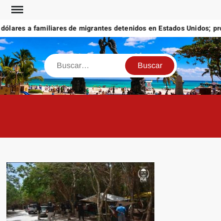
Saltar
al
lares a familiares de migrantes detenidos en Estados Unidos; prome
contenido
Buscar