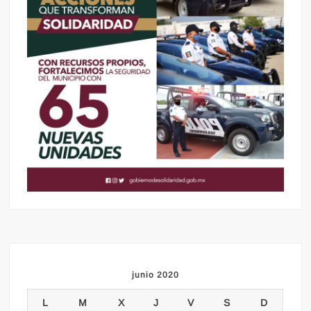
junio 2020
L
M
X
J
V
S
D