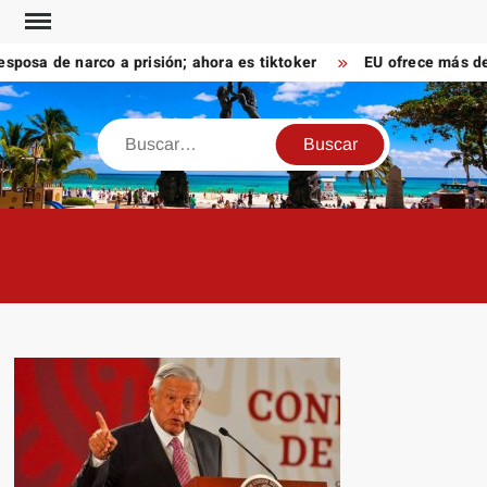
Saltar
al
sa de narco a prisión; ahora es tiktoker
EU ofrece más de 10
contenido
Buscar