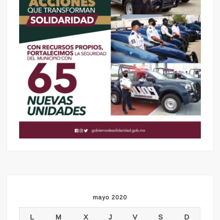
mayo 2020
L
M
X
J
V
S
D