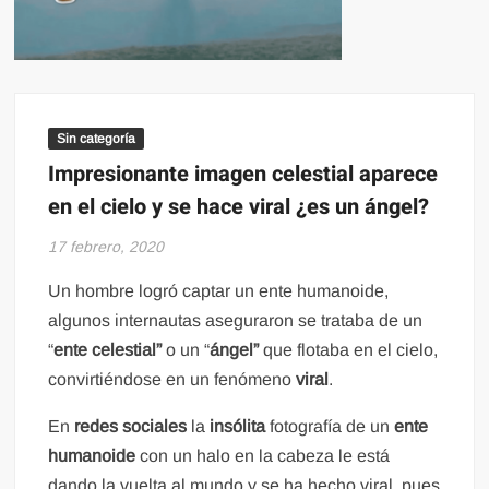
Sin categoría
Impresionante imagen celestial aparece
en el cielo y se hace viral ¿es un ángel?
17 febrero, 2020
Un hombre logró captar un ente humanoide,
algunos internautas aseguraron se trataba de un
“
ente celestial”
o un “
ángel”
que flotaba en el cielo,
convirtiéndose en un fenómeno
viral
.
En
redes sociales
la
insólita
fotografía de un
ente
humanoide
con un halo en la cabeza le está
dando la vuelta al mundo y se ha hecho viral, pues