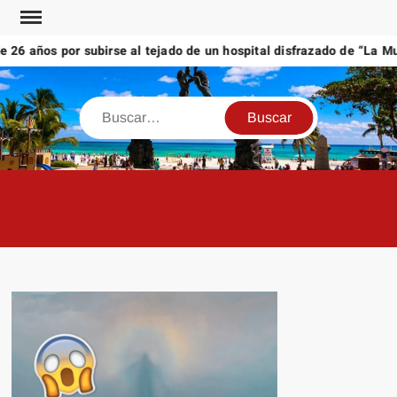
Saltar
al
6 años por subirse al tejado de un hospital disfrazado de “La Muer
contenido
Buscar