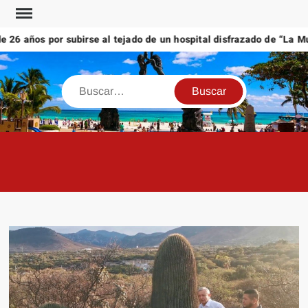
Saltar
al
6 años por subirse al tejado de un hospital disfrazado de “La Muer
contenido
Buscar