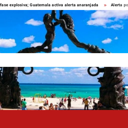
siva; Guatemala activa alerta anaranjada
Alerta por reto vir