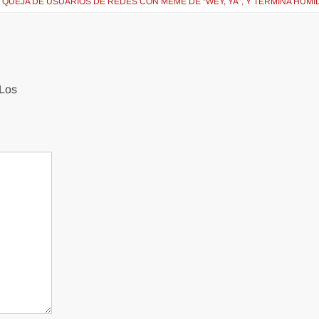
SE QUEJA DE USUARIOS DE REDES CON MEME DE “WEY, YA”, Y TERMINA HUM
Los