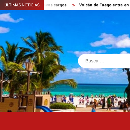
Saltar
 presenta nuevos cargos
ÚLTIMAS NOTICIAS
Volcán de Fuego entra en fase explo
al
contenido
Buscar