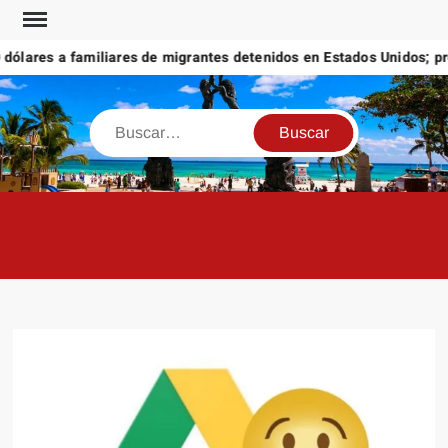
Saltar
al
lares a familiares de migrantes detenidos en Estados Unidos; prom
contenido
Buscar