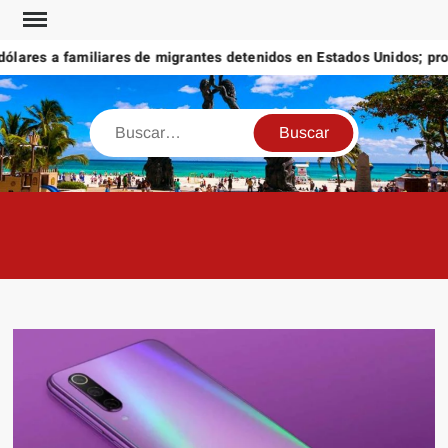
Saltar
al
ares a familiares de migrantes detenidos en Estados Unidos; promet
contenido
Buscar